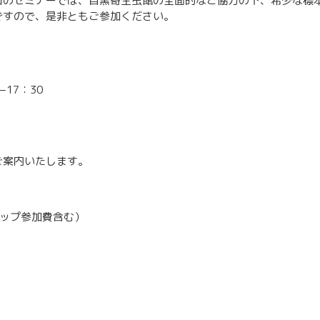
回のセミナーでは、目黒寄生虫館の全面的なご協力の下、希少な標
ですので、是非ともご参加ください。
−17：30
ご案内いたします。
ョップ参加費含む）