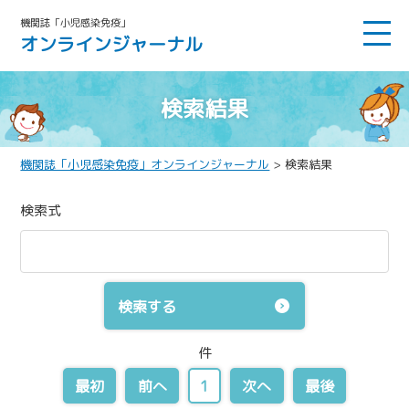
機関誌「小児感染免疫」
オンラインジャーナル
検索結果
機関誌「小児感染免疫」オンラインジャーナル
> 検索結果
検索式
検索する
件
最初
前へ
1
次へ
最後