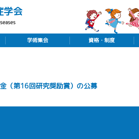
症学会
iseases
学術集会
資格・制度
金（第16回研究奨励賞）の公募