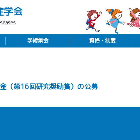
症学会
iseases
学術集会
資格・制度
金（第16回研究奨励賞）の公募