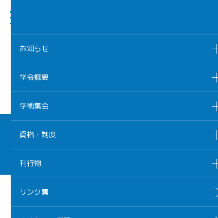
日本小児感染症学会
一般社団法人
Japanese Society for Pediatric Infectious Diseases
お知らせ
2020年12月22日
公募
研究プロジェクト助成金（第16回研究奨励
学会概要
賞）の公募
学術集会
日本小児感染症学会
一般社団法人
資格・制度
Japanese Society for Pediatric Infectious Diseases
© 2021 Japanese Society for Pediatric Infectious Diseases
刊行物
リンク集