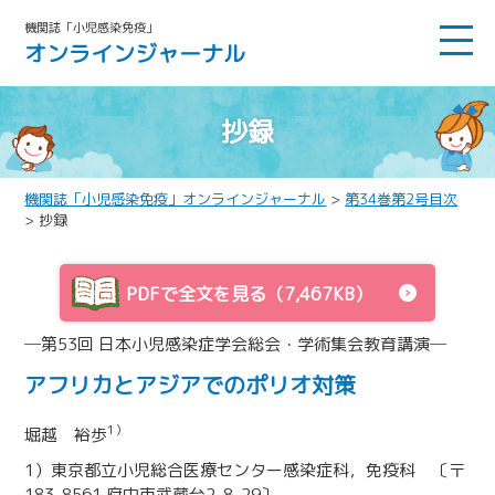
機関誌「小児感染免疫」
オンラインジャーナル
抄録
機関誌「小児感染免疫」オンラインジャーナル
>
第34巻第2号目次
> 抄録
PDFで全文を見る（7,467KB）
─第53回 日本小児感染症学会総会・学術集会教育講演─
アフリカとアジアでのポリオ対策
1）
堀越 裕歩
1）東京都立小児総合医療センター感染症科，免疫科 〔〒
183-8561 府中市武蔵台2-8-29〕