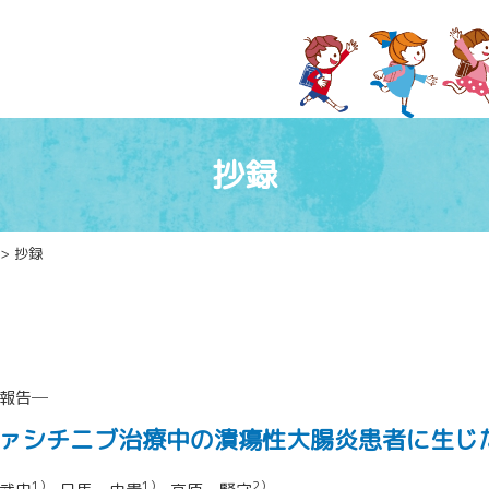
抄録
> 抄録
報告─
ァシチニブ治療中の潰瘍性大腸炎患者に生じ
1）
1）
2）