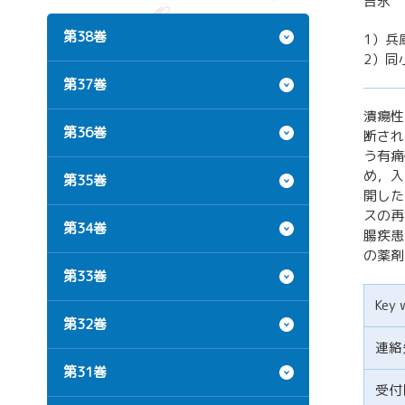
吉永 
第38巻
1）兵
2）同
第37巻
潰瘍性
第36巻
断され
う有痛
め，入
第35巻
開した
スの再
第34巻
腸疾患
の薬剤
第33巻
Key 
第32巻
連絡
第31巻
受付