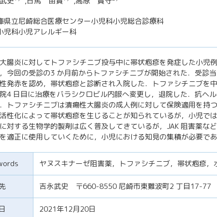
武史
,日馬 由貴
,高原 賢守
庫県立尼崎総合医療センター小児科小児総合診療科
小児科小児アレルギー科
大腸炎に対してトファシチニブ投与中に帯状疱疹を発症した小児例
，今回の受診の3 か月前からトファシチニブが開始された．受診
性発赤を認め，帯状疱疹と診断され入院した．トファシチニブを
院4 日目に治療をバラシクロビル内服へ変更し，退院した．抗ヘル
．トファシチニブは潰瘍性大腸炎の成人例に対して保険適用を持つ唯
活性化によって帯状疱疹を生じることが知られているが，小児で
に対する生物学的製剤は広く普及してきているが，JAK 阻害薬な
を適正に使用していくために，小児における知見の集積が必要で
words
ヤヌスキナーゼ阻害薬，トファシチニブ，帯状疱疹，
先
吉永武史 〒660-8550 尼崎市東難波町2 丁目17
日
2021年12月20日