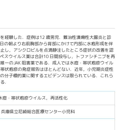
を経験した．症例は12 歳男児．難治性潰瘍性大腸炎と診
当日の朝より右前胸部から背部にかけて内部に水疱形成を伴
中止し，アシクロビルを点滴静注したところ症状の改善を認
ペスウイルス薬は合計10 日間投与し，トファシチニブを再
一のJAK 阻害薬である．成人では水痘・帯状疱疹ウイル
は帯状疱疹の発症報告はほとんどない．近年，小児期炎症性
どの分子標的薬に関するエビデンスは限られている．これら
ある．
水痘・帯状疱疹ウイルス，再活性化
-77 兵庫県立尼崎総合医療センター小児科