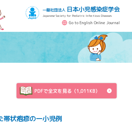
日本小児感染症学会
一般社団法人
Japanese Society for Pediatric Infectious Diseases
Go to English Online Journal
PDFで全文を見る（1,011KB）
た帯状疱疹の一小児例