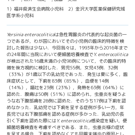
1）福井県済生会病院小児科 2）金沢大学医薬保健研究域
医学系小児科
Yersinia enterocolitica
は急性胃腸炎の代表的な起炎菌の一
つであるが，わが国においてその小児例の臨床的特徴を検
討した報告は少ない．今回我々は，1993年から2016年まで
の24年間に当院において便細菌培養検査で
Y. enterocolitica
が検出された16歳未満の小児98例について，その臨床的特
徴を後方視的に検討した．男児55例，女児43例．32例
（33％）が1歳以下の乳幼児であった．発生は夏に多く，臨
床症状として，下痢を83例（85％），血便を14例
（14％），嘔吐を23例（23％），発熱を63例（64％）に
認めた．腹痛は50例（51％）に認められ，虫垂炎を疑うよ
うな右下腹部痛を28例に認めた．そのうち17例は下痢を認
めなかった．乳幼児では下痢を呈する症例が多い一方，年
長児では右下腹部痛を認める症例が多かった．乳幼児の長
引く下痢を認めた際には
Y. enterocolitica
感染症を疑い，便
細菌培養検査を考慮すべきである．また，虫垂炎様の症状
を呈する場合，下痢を認めなくても回腸末端炎の原因とし