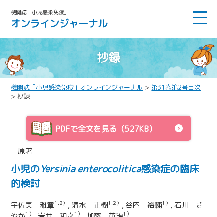
機関誌「小児感染免疫」
オンラインジャーナル
抄録
機関誌「小児感染免疫」オンラインジャーナル
>
第31巻第2号目次
> 抄録
PDFで全文を見る（527KB）
─原著─
小児の
Yersinia enterocolitica
感染症の臨床
的検討
1,2）
1,2）
1）
宇佐美 雅章
, 清水 正樹
, 谷内 裕輔
, 石川 さ
1）
1）
1）
やか
, 岩井 和之
, 加藤 英治