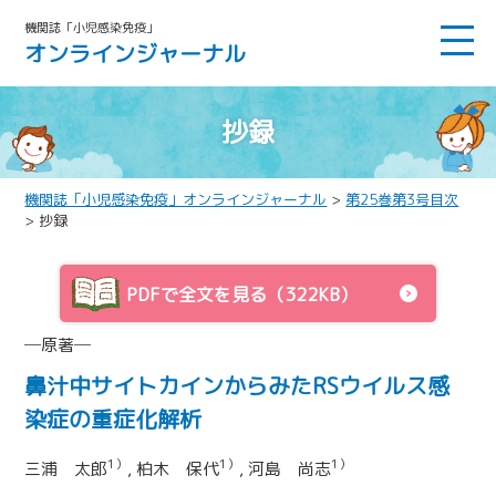
機関誌「小児感染免疫」
オンラインジャーナル
抄録
機関誌「小児感染免疫」オンラインジャーナル
>
第25巻第3号目次
> 抄録
PDFで全文を見る（322KB）
─原著─
鼻汁中サイトカインからみたRSウイルス感
染症の重症化解析
1）
1）
1）
三浦 太郎
, 柏木 保代
, 河島 尚志