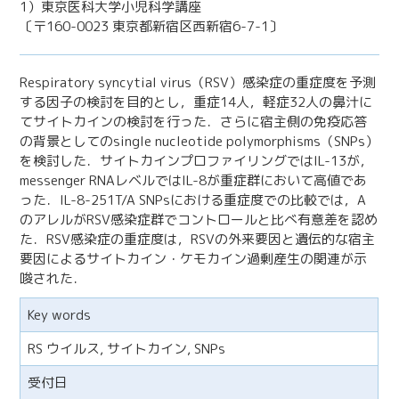
1）東京医科大学小児科学講座
〔〒160-0023 東京都新宿区西新宿6-7-1〕
Respiratory syncytial virus（RSV）感染症の重症度を予測
する因子の検討を目的とし，重症14人，軽症32人の鼻汁に
てサイトカインの検討を行った．さらに宿主側の免疫応答
の背景としてのsingle nucleotide polymorphisms（SNPs）
を検討した．サイトカインプロファイリングではIL-13が，
messenger RNAレベルではIL-8が重症群において高値であ
った．IL-8-251T/A SNPsにおける重症度での比較では，A
のアレルがRSV感染症群でコントロールと比べ有意差を認め
た．RSV感染症の重症度は，RSVの外来要因と遺伝的な宿主
要因によるサイトカイン・ケモカイン過剰産生の関連が示
唆された．
Key words
RS ウイルス, サイトカイン, SNPs
受付日