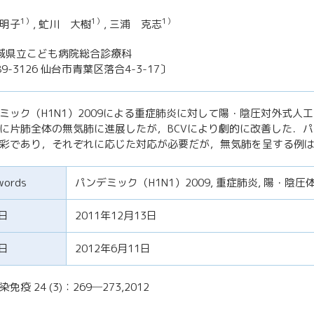
1）
1）
1）
明子
, 虻川 大樹
, 三浦 克志
城県立こども病院総合診療科
9-3126 仙台市青葉区落合4-3-17〕
ミック（H1N1）2009による重症肺炎に対して陽・陰圧対外式人
に片肺全体の無気肺に進展したが，BCVにより劇的に改善した．パン
彩であり，それぞれに応じた対応が必要だが，無気肺を呈する例は
words
パンデミック（H1N1）2009, 重症肺炎, 陽・陰圧
日
2011年12月13日
日
2012年6月11日
免疫 24 (3)：269─273,2012