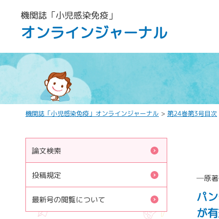
機関誌「小児感染免疫」
オンラインジャーナル
機関誌「小児感染免疫」オンラインジャーナル
>
第24巻第3号目次
論文検索
投稿規定
─原著
パン
最新号の閲覧について
が有