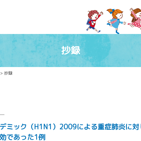
抄録
> 抄録
─
デミック（H1N1）2009による重症肺炎に
効であった1例