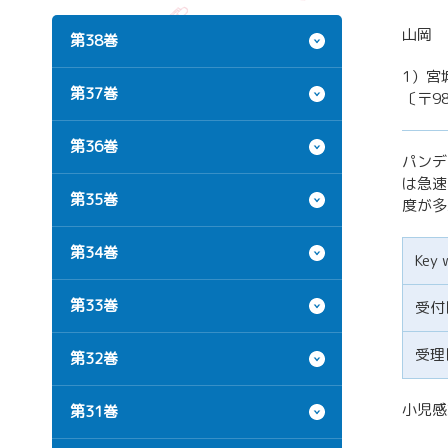
山岡 
第38巻
1）宮
第37巻
〔〒98
第36巻
パンデ
は急速
第35巻
度が多
第34巻
Key 
第33巻
受付
受理
第32巻
小児感染
第31巻