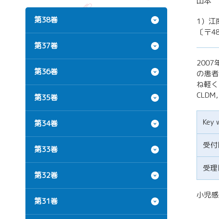
山本 
第38巻
1）江
〔〒4
第37巻
200
第36巻
の患者
ね軽く
CLD
第35巻
Key 
第34巻
受付
第33巻
受理
第32巻
小児感染
第31巻