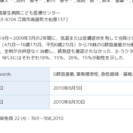
康人
, 西村 直子
, 新川 泰子
, 成田 敦
, 鈴木 道雄
,
南厚生病院こども医療センター
83-8704 江南市高屋町大松原137〕
7年4月～2009年3月の2年間に，気道または皮膚症状を有して当院
（4カ月～16歳1カ月，平均6歳2カ月）から78株のG群溶連菌
，全例が合併症なく治癒し，続発症も確認されなかった．β-ラクタ
M，NFLXにはそれぞれ18％，15％，26％，15％が耐性を示した．
words
G群溶連菌, 薬剤感受性, 急性咽頭・扁桃
日
2010年6月3日
日
2010年8月30日
免疫 22 (4)：363─368,2010