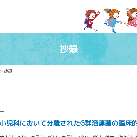
抄録
> 抄録
─
小児科において分離されたG群溶連菌の臨床
1）
1）
1）
1）
1）