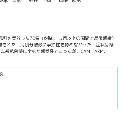
 坂本 昌彦
, 細野 治樹
, 尾崎 隆男
小児科を受診した70名（6名は1カ月以上の間隔で反復感染）
が分離された．月別分離数に季節性を認めなかった．症状は概
ム系抗菌薬に全株が感受性であったが，CAM，AZM，
炎