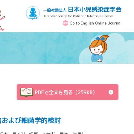
日本小児感染症学会
一般社団法人
Japanese Society for Pediatric Infectious Diseases
Go to English Online Journal
PDFで全文を見る（259KB）
的および細菌学的検討
1）
1）
1）