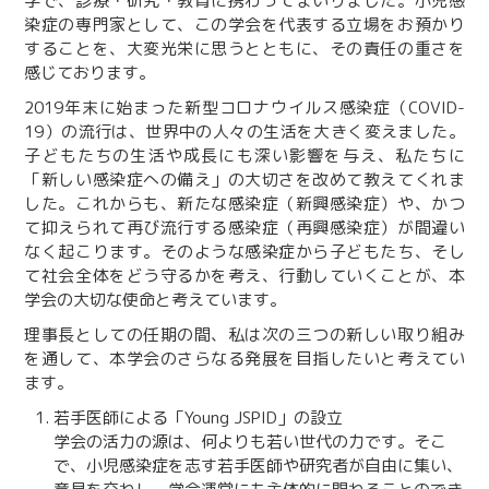
学で、診療・研究・教育に携わってまいりました。小児感
染症の専門家として、この学会を代表する立場をお預かり
することを、大変光栄に思うとともに、その責任の重さを
感じております。
2019年末に始まった新型コロナウイルス感染症（COVID-
19）の流行は、世界中の人々の生活を大きく変えました。
子どもたちの生活や成長にも深い影響を与え、私たちに
「新しい感染症への備え」の大切さを改めて教えてくれま
した。これからも、新たな感染症（新興感染症）や、かつ
て抑えられて再び流行する感染症（再興感染症）が間違い
なく起こります。そのような感染症から子どもたち、そし
て社会全体をどう守るかを考え、行動していくことが、本
学会の大切な使命と考えています。
理事長としての任期の間、私は次の三つの新しい取り組み
を通して、本学会のさらなる発展を目指したいと考えてい
ます。
若手医師による「Young JSPID」の設立
学会の活力の源は、何よりも若い世代の力です。そこ
で、小児感染症を志す若手医師や研究者が自由に集い、