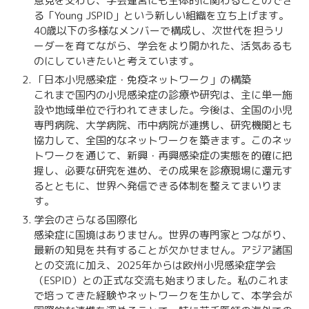
意見を交わし、学会運営にも主体的に関わることのでき
る「Young JSPID」という新しい組織を立ち上げます。
40歳以下の多様なメンバーで構成し、次世代を担うリ
ーダーを育てながら、学会をより開かれた、活気あるも
のにしていきたいと考えています。
「日本小児感染症・免疫ネットワーク」の構築
これまで国内の小児感染症の診療や研究は、主に単一施
設や地域単位で行われてきました。今後は、全国の小児
専門病院、大学病院、市中病院が連携し、研究機関とも
協力して、全国的なネットワークを築きます。このネッ
トワークを通じて、新興・再興感染症の実態を的確に把
握し、必要な研究を進め、その成果を診療現場に還元す
るとともに、世界へ発信できる体制を整えてまいりま
す。
学会のさらなる国際化
感染症に国境はありません。世界の専門家とつながり、
最新の知見を共有することが欠かせません。アジア諸国
との交流に加え、2025年からは欧州小児感染症学会
（ESPID）との正式な交流も始まりました。私のこれま
で培ってきた経験やネットワークを生かして、本学会が