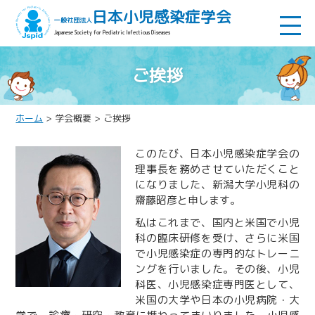
日本小児感染症学会
一般社団法人
Japanese Society for Pediatric Infectious Diseases
ご挨拶
ホーム
> 学会概要 > ご挨拶
このたび、日本小児感染症学会の
理事長を務めさせていただくこと
になりました、新潟大学小児科の
齋藤昭彦と申します。
私はこれまで、国内と米国で小児
科の臨床研修を受け、さらに米国
で小児感染症の専門的なトレーニ
ングを行いました。その後、小児
科医、小児感染症専門医として、
米国の大学や日本の小児病院・大