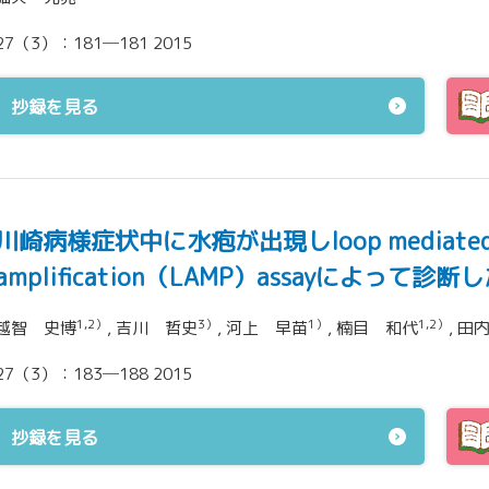
27（3）：181─181 2015
抄録を見る
川崎病様症状中に水疱が出現しloop mediated i
amplification（LAMP）assayによって
1,2）
3）
1）
1,2）
越智 史博
, 吉川 哲史
, 河上 早苗
, 楠目 和代
, 田
27（3）：183─188 2015
抄録を見る