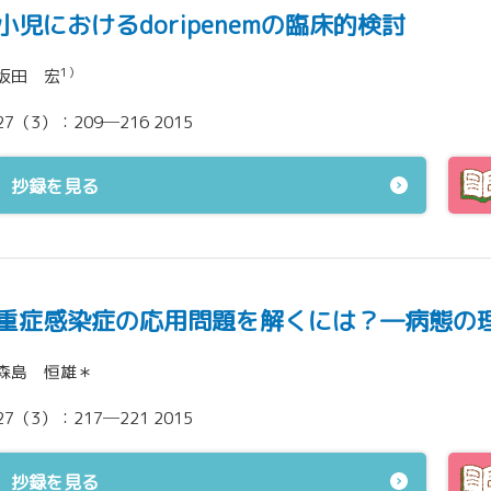
小児におけるdoripenemの臨床的検討
1）
坂田 宏
27（3）：209─216 2015
抄録を見る
重症感染症の応用問題を解くには？―病態の理解こ
森島 恒雄＊
27（3）：217─221 2015
抄録を見る