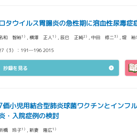
ロタウイルス胃腸炎の急性期に溶血性尿毒症
1）
1）
2）
3）
名和 智裕
, 横澤 正人
, 辰巳 正純
, 中田 修二
, 堤 裕
27（3）：191─196 2015
抄録を見る
7価小児用結合型肺炎球菌ワクチンとインフル
炎・入院症例の検討
1）
1）
新橋 玲子
, 新妻 隆広