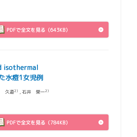
PDFで全文を見る（643KB）
sothermal
診断した水痘1女児例
2）
2）
内 久道
, 石井 榮一
PDFで全文を見る（784KB）