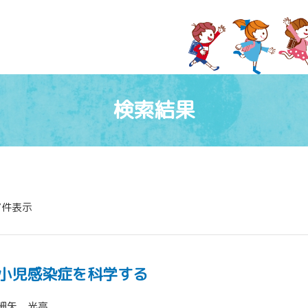
検索結果
7件表示
小児感染症を科学する
細矢 光亮