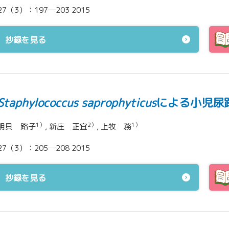
27（3）：197─203 2015
抄録を見る
Staphylococcus saprophyticus
による小児尿
1）
2）
1）
明貝 路子
, 新庄 正宜
, 上牧 務
27（3）：205─208 2015
抄録を見る